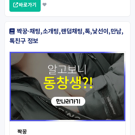
바로가기
짝꿍-채팅,소개팅,랜덤채팅,톡,낯선이,만남,
톡친구 정보
짝꿍