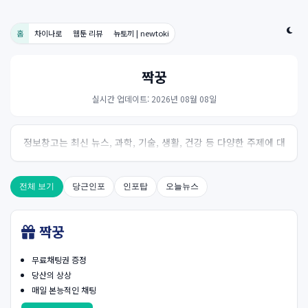
홈
차이나로
웹툰 리뷰
뉴토끼 | newtoki
짝꿍
실시간 업데이트: 2026년 08월 08일
정보창고는 최신 뉴스, 과학, 기술, 생활, 건강 등 다양한 주제에 대
한 신뢰성 있는 정보를 제공하는 온라인 자료실입니다.
전체 보기
당근인포
인포탑
오늘뉴스
짝꿍
무료채팅권 증정
당산의 상상
매일 본능적인 채팅